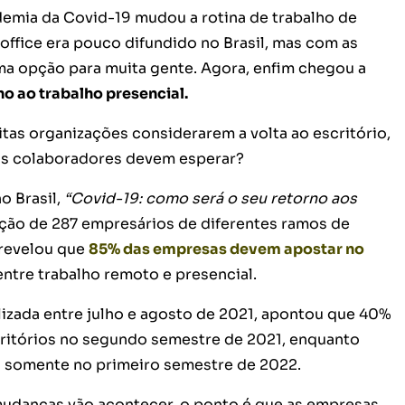
emia da Covid-19 mudou a rotina de trabalho de
ffice era pouco difundido no Brasil, mas com as
a opção para muita gente. Agora, enfim chegou a
no ao trabalho presencial.
tas organizações considerarem a volta ao escritório,
os colaboradores devem esperar?
o Brasil,
“Covid-19: como será o seu retorno aos
ção de 287 empresários de diferentes ramos de
 revelou que
85% das empresas devem apostar no
entre trabalho remoto e presencial.
lizada entre julho e agosto de 2021, apontou que 40%
critórios no segundo semestre de 2021, enquanto
a somente no primeiro semestre de 2022.
danças vão acontecer, o ponto é que as empresas