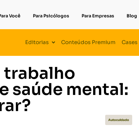
Para Você
Para Psicólogos
Para Empresas
Blog
Editorias
Conteúdos Premium
Cases
 trabalho
 e saúde mental:
rar?
Autocuidado