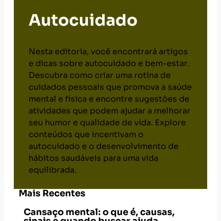
Autocuidado
Nesta editoria, você encontrará artigos
e dicas sobre autocuidado e bem-estar.
Descubra como criar uma rotina de
cuidados pessoais que promova a saúde
mental e física e encontre sugestões de
atividades que podem ajudar a melhorar
seu humor e qualidade de vida. Explore
conteúdos que incentivam o
autocuidado e o desenvolvimento de
hábitos saudáveis para uma vida
equilibrada.
Mais Recentes
Cansaço mental: o que é, causas,