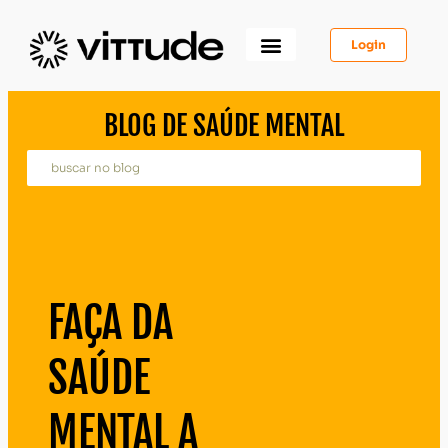
Login
Como Funciona
Para Você
Para Psicólogos
Para Empresas
BLOG DE SAÚDE MENTAL
FAÇA DA
SAÚDE
MENTAL A