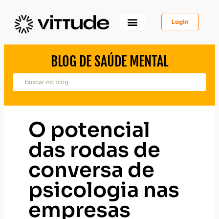
Login
Como Funciona
Para Você
Para Psicólogos
Para Empresas
BLOG DE SAÚDE MENTAL
O potencial
das rodas de
conversa de
psicologia nas
empresas