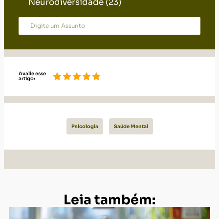
Neurodiversidade
(23)
Avalie esse
artigo:
Psicologia
Saúde Mental
Leia também: