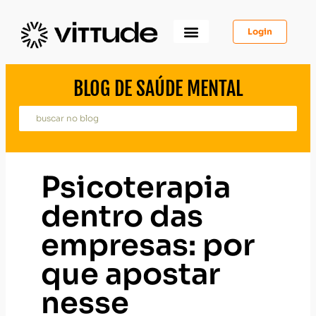
Login
Como Funciona
Para Você
Para Psicólogos
Para Empresas
BLOG DE SAÚDE MENTAL
Psicoterapia
dentro das
empresas: por
que apostar
nesse