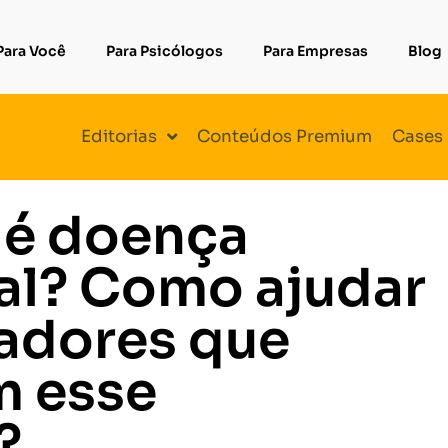
Para Você
Para Psicólogos
Para Empresas
Blog
Editorias
Conteúdos Premium
Cases
 é doença
al? Como ajudar
adores que
m esse
?