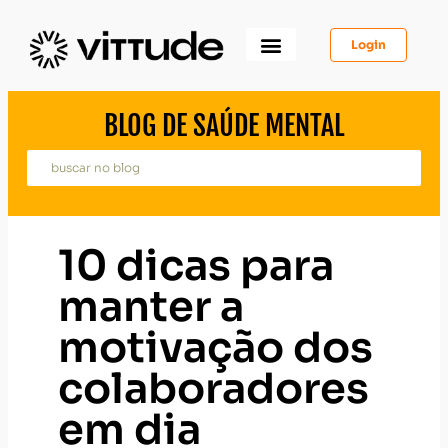
Login
Como Funciona
Para Você
Para Psicólogos
Para Empresas
BLOG DE SAÚDE MENTAL
10 dicas para
manter a
motivação dos
colaboradores
em dia