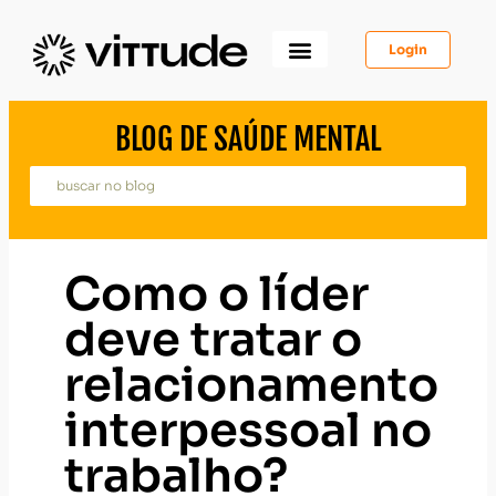
Login
Como Funciona
Para Você
Para Psicólogos
Para Empresas
BLOG DE SAÚDE MENTAL
Como o líder
deve tratar o
relacionamento
interpessoal no
trabalho?