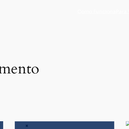
Como Funciona
Para
amento