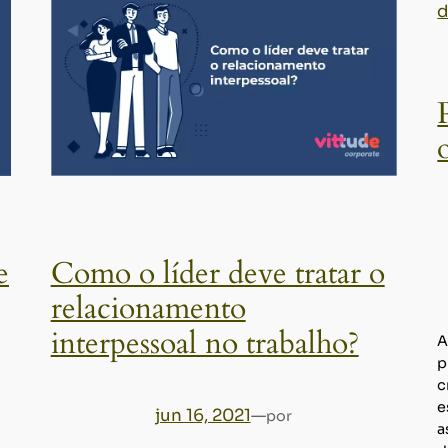
e
Como o líder deve tratar o
relacionamento
interpessoal no trabalho?
A
p
c
e
jun 16, 2021
—
por
a