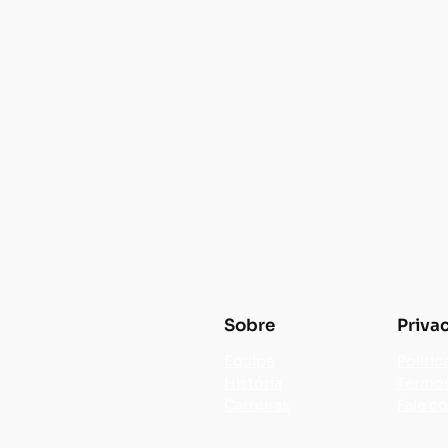
Sobre
Priva
Equipe
Polític
História
Termos
Carreiras
Fale c