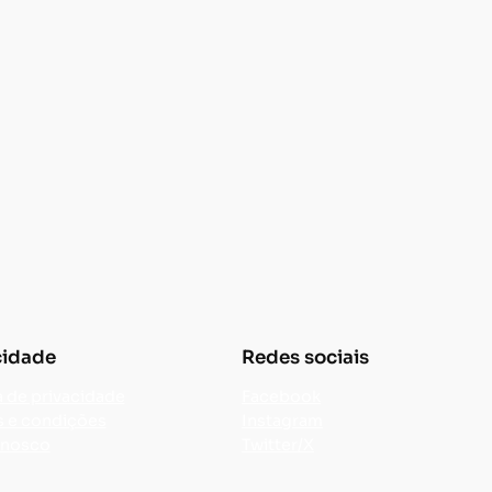
cidade
Redes sociais
a de privacidade
Facebook
 e condições
Instagram
onosco
Twitter/X