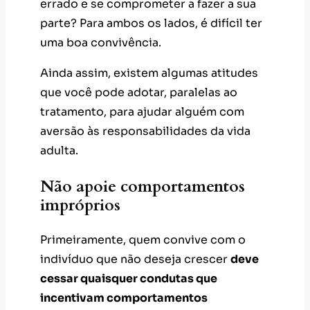
que você pode adotar, paralelas ao
tratamento, para ajudar alguém com
aversão às responsabilidades da vida
adulta.
Não apoie comportamentos
impróprios
Primeiramente, quem convive com o
indivíduo que não deseja crescer
deve
cessar quaisquer condutas que
incentivam comportamentos
infantilizados.
Quando a pessoa tiver
uma atitude inadequada, explique a ela o
porquê e a encoraje a assumir a
responsabilidade pelo que fez ou disse.
Da mesma forma, parabenize-a por