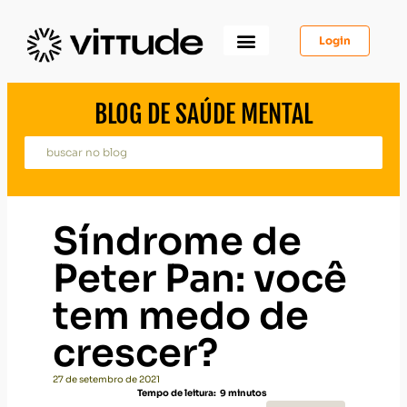
Login
Como Funciona
Para Você
Para Psicólogos
Para Empresas
BLOG DE SAÚDE MENTAL
Síndrome de
Peter Pan: você
tem medo de
crescer?
27 de setembro de 2021
Tempo de leitura:
9
minutos