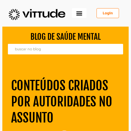
Login
Como Funciona
Para Você
Para Psicólogos
Para Empresas
BLOG DE SAÚDE MENTAL
CONTEÚDOS CRIADOS
POR AUTORIDADES NO
ASSUNTO