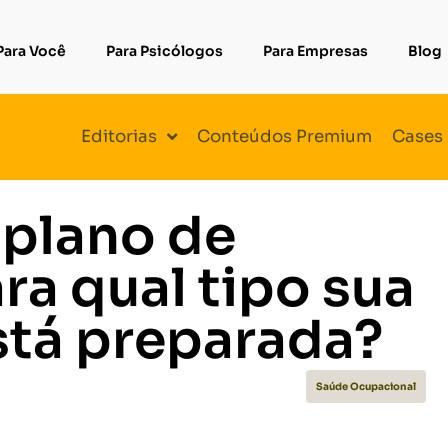
Para Você
Para Psicólogos
Para Empresas
Blog
Editorias
Conteúdos Premium
Cases
plano de
ara qual tipo sua
tá preparada?
Saúde Ocupacional