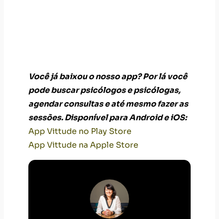
Você já baixou o nosso app? Por lá você
pode buscar psicólogos e psicólogas,
agendar consultas e até mesmo fazer as
sessões. Disponível para Android e iOS:
App Vittude no Play Store
App Vittude na Apple Store
Tatiana Pimenta
ver outros conteúdos
Tatiana Pimenta é CEO e fundadora da
Vittude, autora do livro Saúde Mental é
Inegociável e palestrante sobre saúde
mental, bem-estar e o futuro do