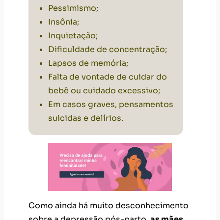
Dificuldade de concentração;
Lapsos de
memória
;
Falta de vontade de cuidar do
bebê ou cuidado excessivo;
Em casos graves, pensamentos
suicidas e delírios.
Como ainda há muito desconhecimento
sobre a depressão pós-parto,
as mães
depressivas não costumam entender
porque se sentem tão indispostas.
Por
se sentirem envergonhadas, escondem