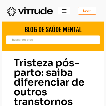
Login
Como Funciona
Para Você
Para Psicólogos
Para Empresas
BLOG DE SAÚDE MENTAL
Tristeza pós-
parto: saiba
diferenciar de
outros
transtornos