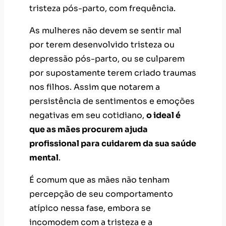
nos filhos. Assim que notarem a
persistência de sentimentos e emoções
negativas em seu cotidiano,
o ideal é
que as mães procurem ajuda
profissional para cuidarem da sua saúde
mental
.
É comum que as mães não tenham
percepção de seu comportamento
atípico nessa fase, embora se
incomodem com a tristeza e a
ansiedade.
Sendo assim, as advertências e
conselhos dos parceiros, familiares e
amigos podem ajudá-las a perceber
como se sentem e procurar ajuda. Então,