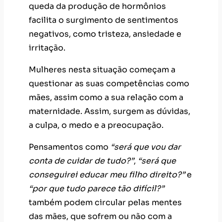
questionar as suas competências como
mães, assim como a sua relação com a
maternidade. Assim, surgem as dúvidas,
a culpa, o medo e a preocupação.
Pensamentos como
“será que vou dar
conta de cuidar de tudo?”
,
“será que
conseguirei educar meu filho direito?”
e
“por que tudo parece tão difícil?”
também podem circular pelas mentes
das mães, que sofrem ou não com a
tristeza pós-parto, com frequência.
As mulheres não devem se sentir mal
por terem desenvolvido tristeza ou
depressão pós-parto, ou se culparem
por supostamente terem criado traumas