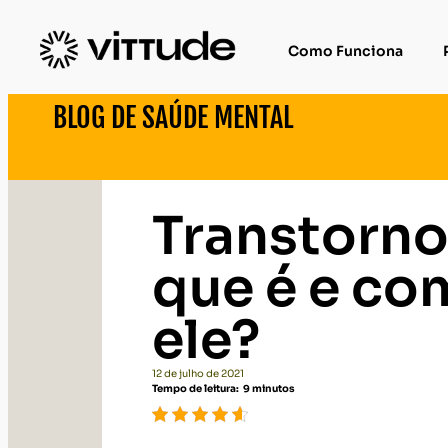
Como Funciona
BLOG DE SAÚDE MENTAL
Transtorno
que é e co
ele?
12 de julho de 2021
Tempo de leitura:
9
minutos