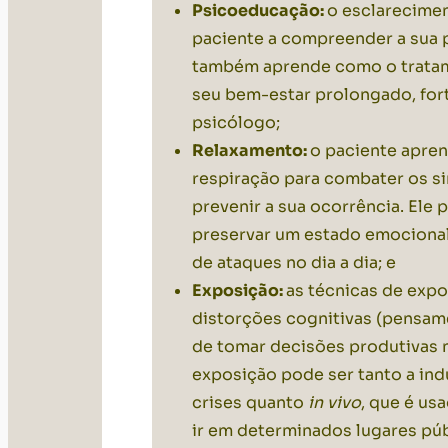
Psicoeducação:
o esclarecimen
paciente a compreender a sua p
também aprende como o tratame
seu bem-estar prolongado, for
psicólogo;
Relaxamento:
o paciente apren
respiração para combater os s
prevenir a sua ocorrência. Ele 
preservar um estado emocional 
de ataques no dia a dia; e
Exposição:
as técnicas de expo
distorções cognitivas (pensame
de tomar decisões produtivas 
exposição pode ser tanto a ind
crises quanto
in vivo
, que é us
ir em determinados lugares pú