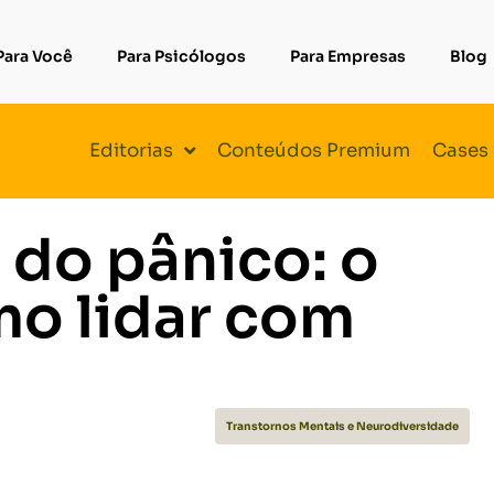
Para Você
Para Psicólogos
Para Empresas
Blog
Editorias
Conteúdos Premium
Cases
 do pânico: o
mo lidar com
Transtornos Mentais e Neurodiversidade