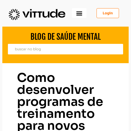
Login
Como Funciona
Para Você
Para Psicólogos
Para Empresas
BLOG DE SAÚDE MENTAL
Como
desenvolver
programas de
treinamento
para novos