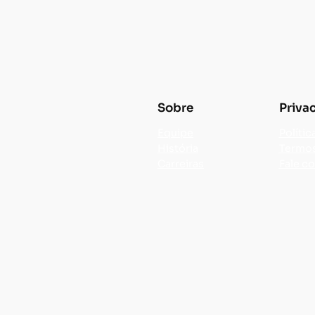
Sobre
Priva
Equipe
Polític
História
Termos
Carreiras
Fale c