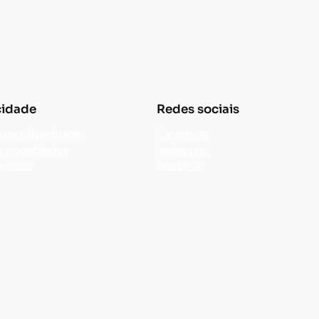
cidade
Redes sociais
a de privacidade
Facebook
 e condições
Instagram
onosco
Twitter/X