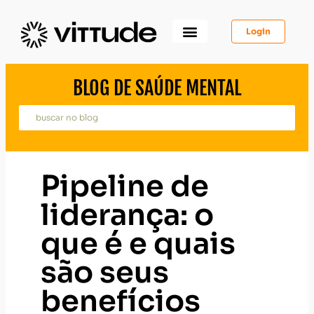
Login
Como Funciona
Para Você
Para Psicólogos
Para Empresas
BLOG DE SAÚDE MENTAL
Pipeline de
liderança: o
que é e quais
são seus
benefícios