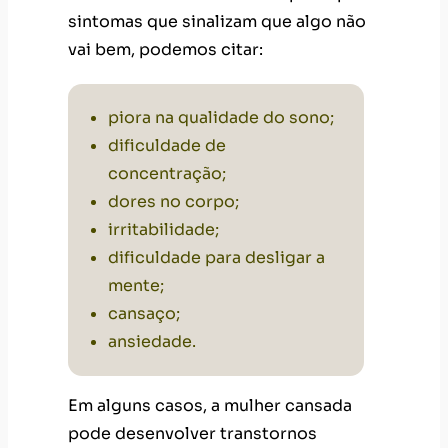
concentração;
dores no corpo;
irritabilidade;
dificuldade para desligar a
mente;
cansaço;
ansiedade
.
Em alguns casos, a mulher cansada
pode desenvolver transtornos
mentais que afetam a sua qualidade
de vida. Estudos até apontam que a
depressão
e a ansiedade, por
exemplo,
atingem duas vezes mais as
mulheres do que os homens.