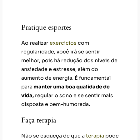
disposta e bem-humorada.
Faça terapia
Não se esqueça de que a
terapia
pode
ser a sua grande aliada no combate à
sobrecarga mental. O
acompanhamento de um psicólogo é
ideal para aumentar o seu
autoconhecimento, entender padrões
de comportamento e
criar
estratégias de enfrentamento para
lidar com o cansaço extremo.
Além disso, imagine que a sessão
com o terapeuta será um momento
seu toda semana, em que você pode