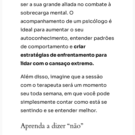
simplesmente contar como está se
sentindo e se entender melhor.
Aprenda a dizer “não”
Isso vale tanto para a vida pessoal
como profissional. Muitas mulheres
têm dificuldade de dizer não, o que
gera muito estresse no dia a dia. É
preciso conhecer os seus limites para
saber quando eles já foram
alcançados e você terá que recusar
uma tarefa.
Não normalize “a
mulher cansada”,