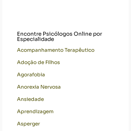
Ansiedade
Aprendizagem
Asperger
Assessoramento acadêmico
Autismo
Avaliação Neuropsicológica
Baby Blues
Boderline
Bulimia Nervosa
Câncer
Casamento