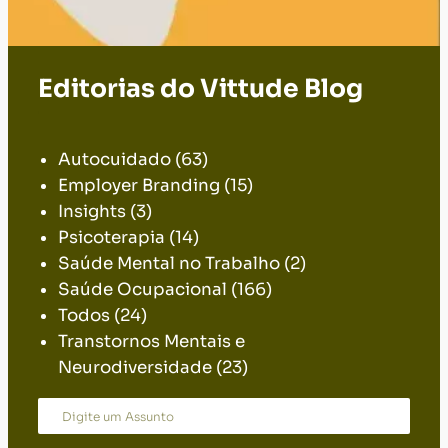
Transtornos Mentais e
Neurodiversidade
(23)
Avalie esse
artigo:
Bem-estar
Qualidade de vida
Saúde da
Mulher