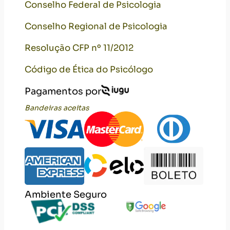
Ambiente Seguro
Encontre Psicólogos Online por
Especialidade
Acompanhamento Terapêutico
Adoção de Filhos
Agorafobia
Anorexia Nervosa