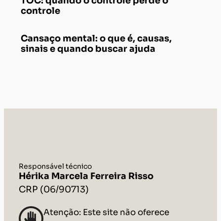
Responsável técnico
Hérika Marcela Ferreira Risso
CRP (06/90713)
Atenção: Este site não oferece
tratamento ou aconselhamento
imediato para pessoas em crise
suicida. Em caso de crise, ligue para
188 (CVV)
ou acesse o site
www.cvv.org.br
. Em caso de
emergência, procure atendimento em
um hospital mais próximo.