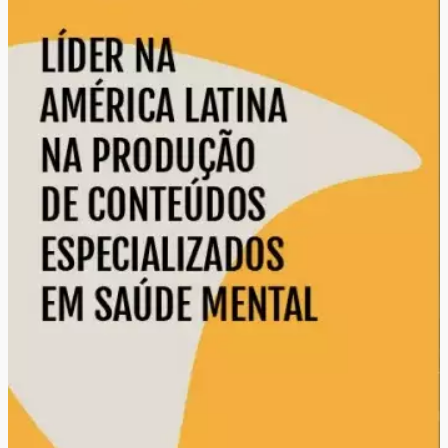
Editorias do Vittude Blog
.
Autocuidado
(63)
Employer Branding
(15)
Insights
(3)
Psicoterapia
(14)
Saúde Mental no Trabalho
(2)
Saúde Ocupacional
(166)
Todos
(24)