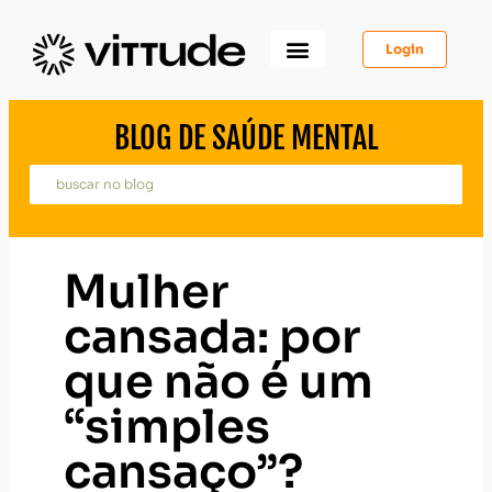
Login
Como Funciona
Para Você
Para Psicólogos
Para Empresas
BLOG DE SAÚDE MENTAL
Mulher
cansada: por
que não é um
“simples
cansaço”?