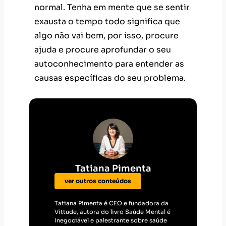
Tatiana Pimenta
ver outros conteúdos
Tatiana Pimenta é CEO e fundadora da
Vittude, autora do livro Saúde Mental é
Inegociável e palestrante sobre saúde
mental, bem-estar e o futuro do
trabalho. Empreendedora reconhecida
por sua atuação na transformação da
saúde mental nas organizações, foi
eleita uma das 500 pessoas mais
influentes da América Latina pela
Bloomberg Línea (2024) e LinkedIn Top
Voice na categoria Equilíbrio entre
Vida e Trabalho (2023). Colunista da
revista Época Negócios, compartilha
conhecimento sobre liderança, saúde
mental e cultura organizacional em
veículos como HSM Management, Você
RH e Você S/A. Você também pode me
seguir no Instagram
@tatianaacpimenta