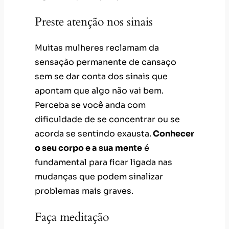
apontam que algo não vai bem.
Perceba se você anda com
dificuldade de se concentrar ou se
acorda se sentindo exausta.
Conhecer
o seu corpo e a sua mente
é
fundamental para ficar ligada nas
mudanças que podem sinalizar
problemas mais graves.
Faça meditação
Técnicas de meditação e mindfulness
também são uma forma de relaxar.
Muitas pessoas têm dificuldade para
criar o hábito, por isso, procure por
meditações guiadas
e comece com