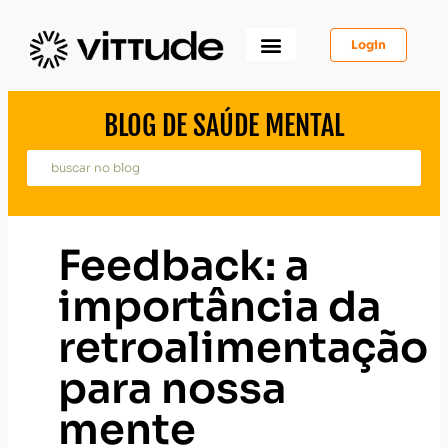
Login
Como Funciona
Para Você
Para Psicólogos
Para Empresas
BLOG DE SAÚDE MENTAL
Feedback: a
importância da
retroalimentação
para nossa
mente