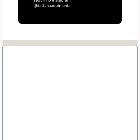
seguir no Instagram
@tatianaacpimenta