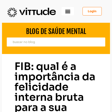
Login
Como Funciona
Para Você
Para Psicólogos
Para Empresas
BLOG DE SAÚDE MENTAL
FIB: qual é a
importância da
felicidade
interna bruta
para a sua