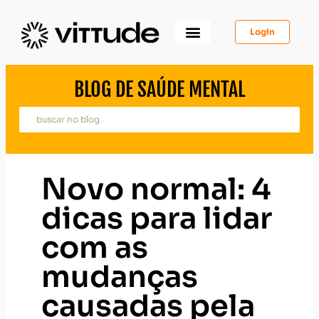
Login
Como Funciona
Para Você
Para Psicólogos
Para Empresas
BLOG DE SAÚDE MENTAL
Novo normal: 4
dicas para lidar
com as
mudanças
causadas pela