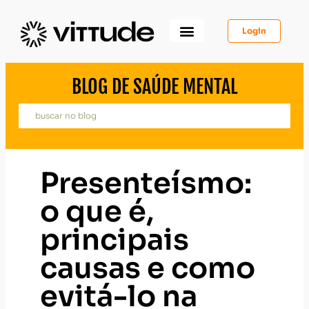
Login
Como Funciona
Para Você
Para Psicólogos
Para Empresas
BLOG DE SAÚDE MENTAL
Presenteísmo:
o que é,
principais
causas e como
evitá-lo na