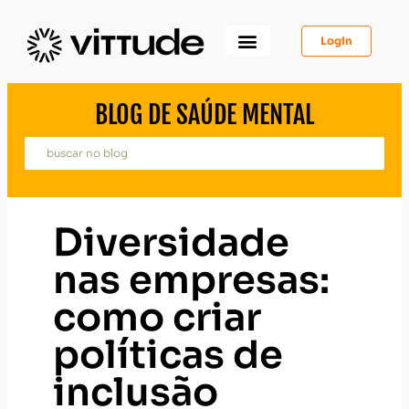
Login
Como Funciona
Para Você
Para Psicólogos
Para Empresas
BLOG DE SAÚDE MENTAL
Diversidade
nas empresas:
como criar
políticas de
inclusão