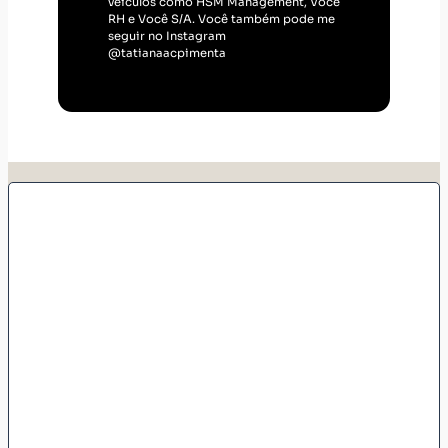
veículos como HSM Management, Você
RH e Você S/A. Você também pode me
seguir no Instagram
@tatianaacpimenta