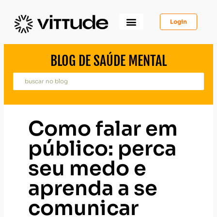
Login
Como Funciona
Para Você
Para Psicólogos
Para Empresas
BLOG DE SAÚDE MENTAL
Como falar em
público: perca
seu medo e
aprenda a se
comunicar