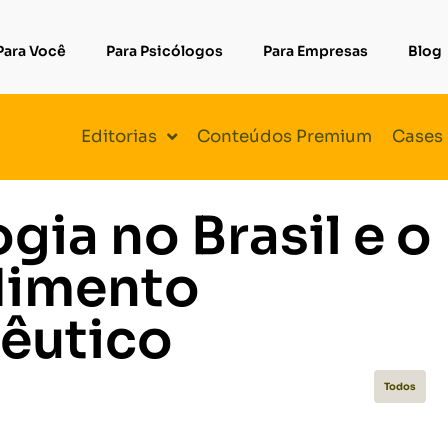
Para Você
Para Psicólogos
Para Empresas
Blog
Editorias
Conteúdos Premium
Cases
gia no Brasil e o
dimento
êutico
Todos