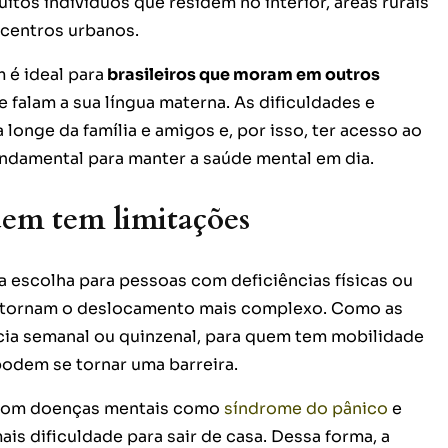
uitos indivíduos que residem no interior, áreas rurais
 centros urbanos.
 é ideal para
brasileiros que moram em outros
 falam a sua língua materna. As dificuldades e
longe da família e amigos e, por isso, ter acesso ao
undamental para manter a saúde mental em dia.
uem tem limitações
 escolha para pessoas com deficiências físicas ou
e tornam o deslocamento mais complexo. Como as
ia semanal ou quinzenal, para quem tem mobilidade
podem se tornar uma barreira.
 com doenças mentais como
síndrome do pânico
e
 dificuldade para sair de casa. Dessa forma, a