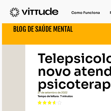
Como Funciona
BLOG DE SAÚDE MENTAL
Telepsicolo
novo aten
psicoterap
27 de setembro de 2022
Tempo de leitura:
7
minutos