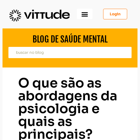
Login
Como Funciona
Para Você
Para Psicólogos
Para Empresas
BLOG DE SAÚDE MENTAL
O que são as
abordagens da
psicologia e
quais as
principais?