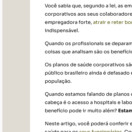
Você sabia que, segundo a lei, as e
corporativos aos seus colaborador
empregadora forte,
atrair e reter b
indispensável.
Quando os profissionais se depara
coisas que analisam são os benefíci
Os planos de saúde corporativos sã
público brasileiro ainda é defasad
população.
Quando estamos falando de planos d
cabeça é o acesso a hospitais e lab
benefício pode ir muito além?
Estam
Neste artigo, você poderá conferir 
saúde para os
seus funcionários
. Co