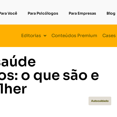
Para Você
Para Psicólogos
Para Empresas
Blog
Editorias
Conteúdos Premium
Cases
saúde
os: o que são e
lher
Autocuidado