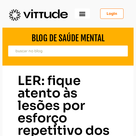
Login
Como Funciona
Para Você
Para Psicólogos
Para Empresas
BLOG DE SAÚDE MENTAL
LER: fique
atento às
lesões por
esforço
repetitivo dos