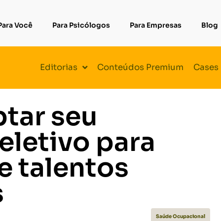
Para Você
Para Psicólogos
Para Empresas
Blog
Editorias
Conteúdos Premium
Cases
tar seu
eletivo para
e talentos
s
Saúde Ocupacional