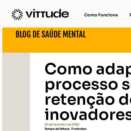
Como Funciona
BLOG DE SAÚDE MENTAL
Como adap
processo s
retenção d
inovadore
20 de fevereiro de 2020
Tempo de leitura:
11
minutos