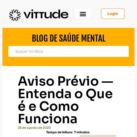
Login
Como Funciona
Para Você
Para Psicólogos
Para Empresas
BLOG DE SAÚDE MENTAL
Aviso Prévio —
Entenda o Que
é e Como
Funciona
28 de agosto de 2020
Tempo de leitura:
7
minutos