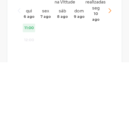
na Vittude
realizadas
seg
qui
sex
sáb
dom
10
6 ago
7 ago
8 ago
9 ago
ago
11:00
12:00
Agendar