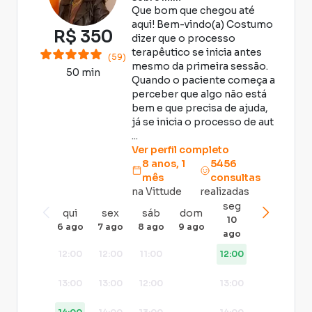
Que bom que chegou até
aqui! Bem-vindo(a) Costumo
R$
350
dizer que o processo
terapêutico se inicia antes
(59)
mesmo da primeira sessão.
50 min
Quando o paciente começa a
perceber que algo não está
bem e que precisa de ajuda,
já se inicia o processo de aut
...
Ver perfil completo
8 anos, 1
5456
mês
consultas
na Vittude
realizadas
seg
qui
sex
sáb
dom
10
6 ago
7 ago
8 ago
9 ago
ago
12:00
12:00
11:00
12:00
13:00
13:00
12:00
13:00