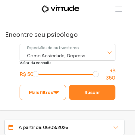
Paciente Vittude - Encontre o Psicólogo ideal para vo
A partir de:
Filtros
Press
the
Encontre seu psicólogo
down
arrow
Especialidade ou transtorno
key
to
Valor da consulta
interact
R$
R$ 50
with
350
the
calendar
Mais filtros
Buscar
and
select
a
date.
Press
the
Press