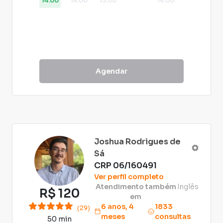
14:00
14:00
13:00
14:00
Agendar
Joshua Rodrigues de
Sá
CRP
06/160491
Ver perfil completo
Atendimento também
Inglês
R$
120
em
6 anos, 4
1833
(29)
meses
consultas
50 min