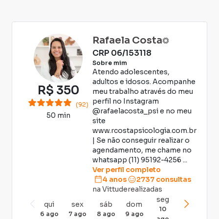
question
the
mark
down
key
arrow
Rafaela Costa
to
key
CRP
06/153118
get
to
Sobre mim
the
interact
Atendo adolescentes,
keyboard
with
adultos e idosos. Acompanhe
R$
350
shortcuts
meu trabalho através do meu
the
for
perfil no Instagram
calendar
(92)
@rafaelacosta_psi e no meu
changing
and
50 min
site
dates.
select
www.rcostapsicologia.com.br
a
| Se não conseguir realizar o
agendamento, me chame no
date.
whatsapp (11) 95192-4256 ...
Press
Ver perfil completo
the
4 anos
2737
consultas
question
na Vittude
realizadas
mark
seg
qui
sex
sáb
dom
key
10
6 ago
7 ago
8 ago
9 ago
ago