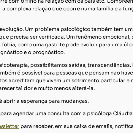
orre com o filho na relação com os pais etc. Compree
 a complexa relação que ocorre numa família e a fu
 evolução. Um problema psicológico também tem u
 que precisa ser verificada. Um fenômeno emocional
u fobia, como uma gastrite pode evoluir para uma úlc
gnóstico e o prognóstico.
coterapia, possibilitamos saídas, transcendências
 também é possível para pessoas que pensam não hav
itos acreditam que vivem um sofrimento particular 
arecer tal dor e muito menos alterá-la.
é abrir a esperança para mudanças.
para agendar uma consulta com a psicóloga Cláudia 
wsletter
para receber, em sua caixa de emails, notifi