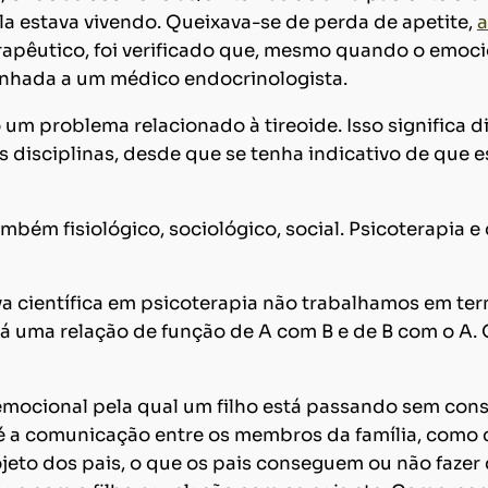
la estava vivendo. Queixava-se de perda de apetite,
a
rapêutico, foi verificado que, mesmo quando o emocio
inhada a um médico endocrinologista.
m problema relacionado à tireoide. Isso significa di
as disciplinas, desde que se tenha indicativo de qu
bém fisiológico, sociológico, social. Psicoterapia e
científica em psicoterapia não trabalhamos em ter
há uma relação de função de A com B e de B com o A. 
cional pela qual um filho está passando sem consid
é a comunicação entre os membros da família, como
ojeto dos pais, o que os pais conseguem ou não fazer