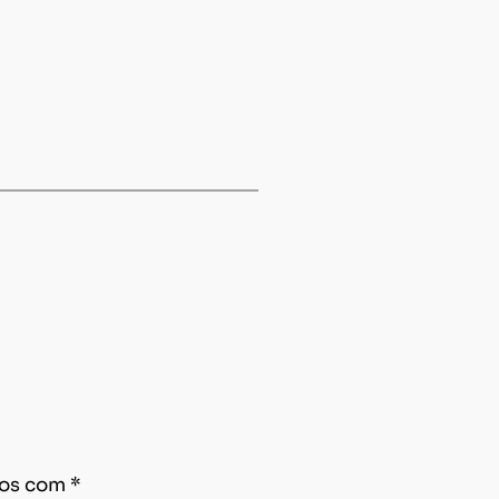
dos com
*