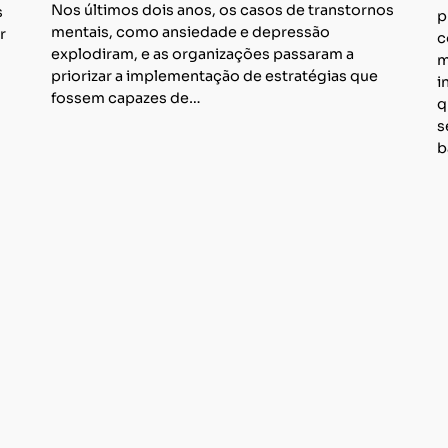
Nos últimos dois anos, os casos de transtornos
s
p
mentais, como ansiedade e depressão
r
c
explodiram, e as organizações passaram a
m
priorizar a implementação de estratégias que
i
fossem capazes de…
q
s
b