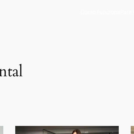
Como Funciona
Para
ntal