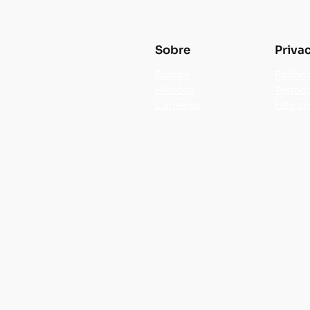
Sobre
Priva
Equipe
Polític
História
Termos
Carreiras
Fale c