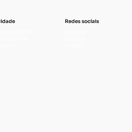
cidade
Redes sociais
a de privacidade
Facebook
 e condições
Instagram
onosco
Twitter/X