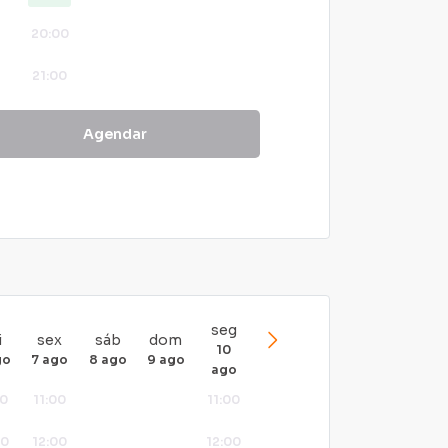
20:00
21:00
22:00
Agendar
seg
i
sex
sáb
dom
10
go
7 ago
8 ago
9 ago
ago
00
11:00
11:00
00
12:00
12:00