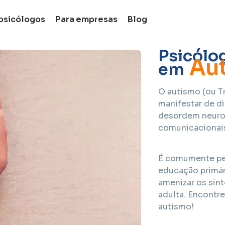
psicólogos
Para empresas
Blog
Fi
Psicólo
Au
em
O autismo (ou T
manifestar de di
desordem neurol
comunicacionai
É comumente per
educação primári
amenizar os sin
adulta. Encontr
autismo!