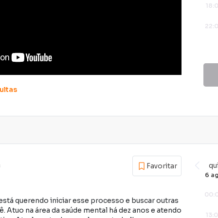
18:
22:
ultas
qu
Favoritar
6 a
00:
stá querendo iniciar esse processo e buscar outras
ê. Atuo na área da saúde mental há dez anos e atendo
13: