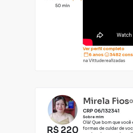
50 min
Ver perfil completo
6 anos
3482
cons
na Vittude
realizadas
Mirela Fios
CRP
06/132341
Sobre mim
Olá! Que bom que você e
R$
220
formas de cuidar de voc