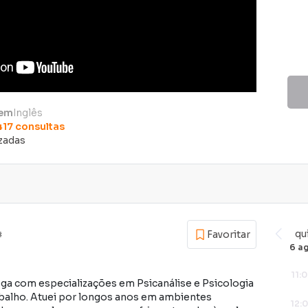
 em
Inglês
417
consultas
izadas
qu
Favoritar
6 a
11:
loga com especializações em Psicanálise e Psicologia
abalho. Atuei por longos anos em ambientes
12: