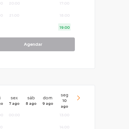
00
20:00
17:00
00
21:00
18:00
19:00
21:00
Agendar
22:00
23:00
seg
i
sex
sáb
dom
10
go
7 ago
8 ago
9 ago
ago
00
00:00
13:00
00
14:00