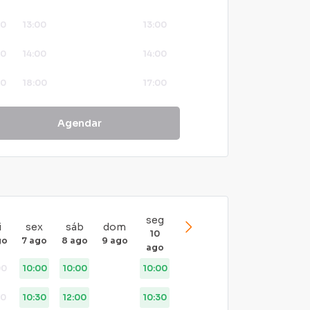
00
13:00
13:00
00
14:00
14:00
00
18:00
17:00
00
19:00
18:00
Agendar
00
20:00
19:00
00
21:00
20:00
00
21:00
seg
i
sex
sáb
dom
22:00
10
go
7 ago
8 ago
9 ago
ago
23:00
00
10:00
10:00
10:00
30
10:30
12:00
10:30