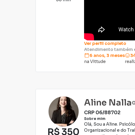
Ver perfil completo
Atendimento também
6 anos, 3 meses
3
na Vittude
real
Aline Nalla
CRP
06/88702
Sobre mim
Olá, Sou a Aline. Psicó
R$
350
Organizacional e do Tr