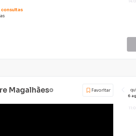
14:
consultas
das
ire Magalhães
qu
Favoritar
6 a
11: