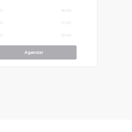
00
16:00
00
17:00
00
18:00
00
19:00
Agendar
00
20:00
00
21:00
00
22:00
00
23:00
00