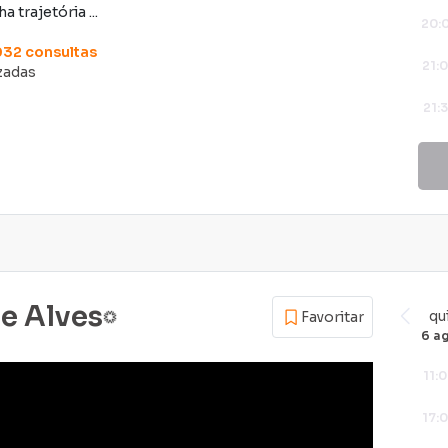
 trajetória ...
20:
032
consultas
21:
izadas
21:
22:
se Alves
qu
Favoritar
6 a
11:
17: