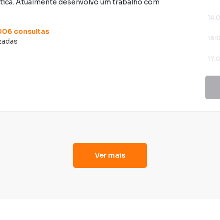
tica. Atualmente desenvolvo um trabalho com
14:
006
consultas
16:
izadas
17:
18:
19:
20:
21:
Ver mais
22:
23: