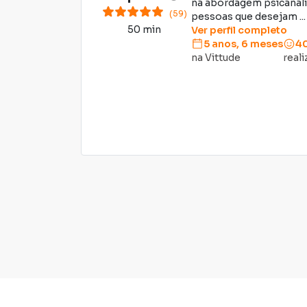
na abordagem psicanalí
(59)
pessoas que desejam ...
50 min
Ver perfil completo
5 anos, 6 meses
4
na Vittude
real