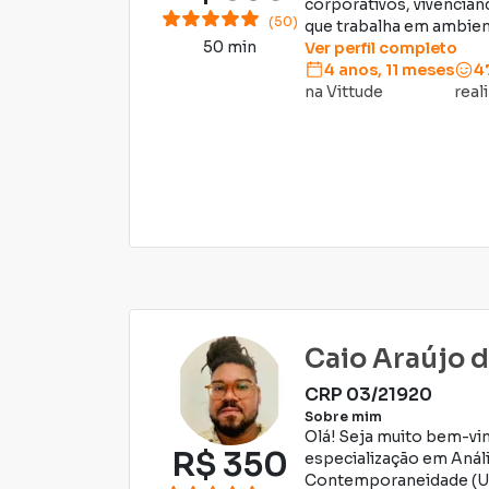
corporativos, vivencia
(50)
que trabalha em ambient
50 min
Ver perfil completo
4 anos, 11 meses
4
na Vittude
real
Caio Araújo 
CRP
03/21920
Sobre mim
Olá! Seja muito bem-vi
R$
350
especialização em Aná
Contemporaneidade (UN