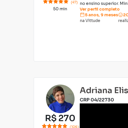
(47)
no ensino superior. Minha
50 min
Ver perfil completo
5 anos, 9 meses
2
na Vittude
real
Adriana Eli
CRP
04/22730
R$
270
(106)