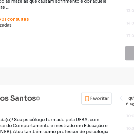
ndo as mazelas que causam sofrimento e dor àquele
e ...
13:
731
consultas
14:
izadas
17:
18:
19:
20:
21:
dos Santos
qu
Favoritar
6 a
10:
nda(o)! Sou psicólogo formado pela UFBA, com
lise do Comportamento e mestrado em Educação e
10:
EB). Atuo também como professor de psicologia