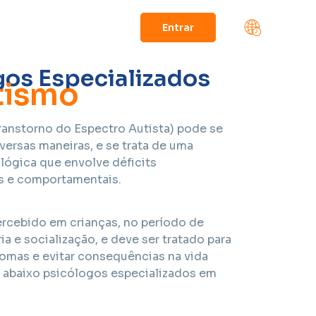
Entrar
A partir de:
ltros
Press
the
gos Especializados
down
tismo
arrow
key
ranstorno do Espectro Autista) pode se
to
versas maneiras, e se trata de uma
interact
ógica que envolve déficits
with
s e comportamentais.
the
calendar
and
cebido em crianças, no período de
select
a e socialização, e deve ser tratado para
a
tomas e evitar consequências na vida
date.
e abaixo psicólogos especializados em
Press
the