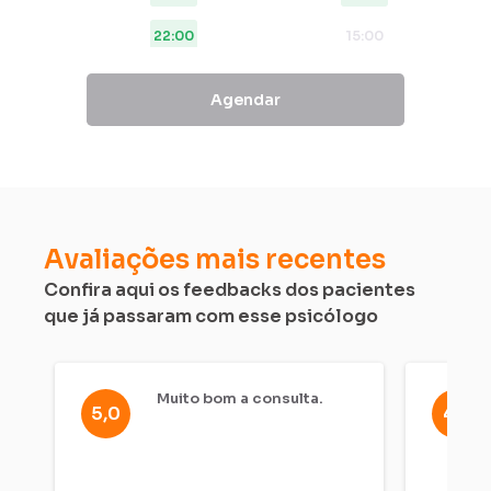
calendar
and
22:00
15:00
select
a
23:00
16:00
Agendar
date.
21:00
Press
the
22:00
question
mark
23:00
key
Avaliações mais recentes
to
Confira aqui os feedbacks dos pacientes
get
que já passaram com esse psicólogo
the
keyboard
shortcuts
for
Muito bom a consulta.
5,0
4,7
changing
dates.