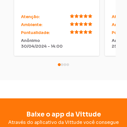
Atenção
:
Atençã
Ambiente
:
Ambien
Pontualidade
:
Pontua
Anônimo
Arthur 
30/04/2024 - 14:00
25/04/
Baixe o app da Vittude
Através do aplicativo da Vittude você consegue