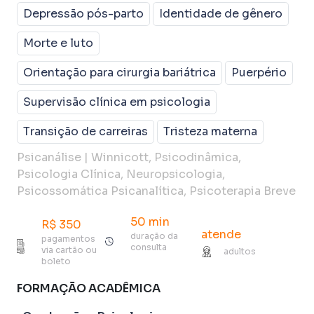
Depressão pós-parto
Identidade de gênero
Morte e luto
Orientação para cirurgia bariátrica
Puerpério
Supervisão clínica em psicologia
Transição de carreiras
Tristeza materna
Psicanálise | Winnicott, Psicodinâmica,
Psicologia Clínica, Neuropsicologia,
Psicossomática Psicanalítica, Psicoterapia Breve
50 min
R$
350
atende
duração da
pagamentos
consulta
via cartão ou
adultos
boleto
FORMAÇÃO ACADÊMICA