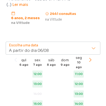
 (...) 
Ler mais
2441
consulta
s
6 anos
, 2 meses
na Vittude
na Vittude
Escolha uma data
Press
seg
qui
sex
sáb
dom
the
10
6 ago
7 ago
8 ago
9 ago
down
ago
arrow
12:00
11:00
key
to
13:00
12:00
interact
14:00
13:00
with
the
15:00
14:00