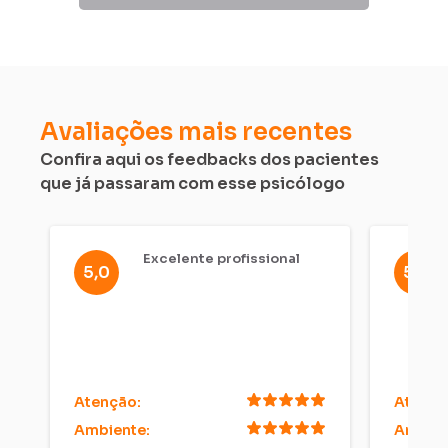
20:00
Press
the
question
mark
key
Avaliações mais recentes
to
Confira aqui os feedbacks dos pacientes
get
que já passaram com esse psicólogo
the
keyboard
shortcuts
for
Excelente profissional
5,0
5,0
changing
dates.
Atenção
:
Atençã
Ambiente
:
Ambien