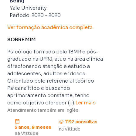
Being
Yale University
Período:
2020
-
2020
Ver formação acadêmica completa.
SOBRE MIM
Psicólogo formado pelo IBMR e pós-
graduado na UFRJ, atuo na área clínica 
direcionando atenção e estudo a 
adolescentes, adultos e idosos. 
Orientado pelo referencial teórico 
Psicanalítico e buscando 
aprimoramento constante, tenho 
como objetivo oferecer
 (...) 
Ler mais
Atendimento também em
Inglês
1192
consulta
s
5 anos
, 9 meses
na Vittude
na Vittude