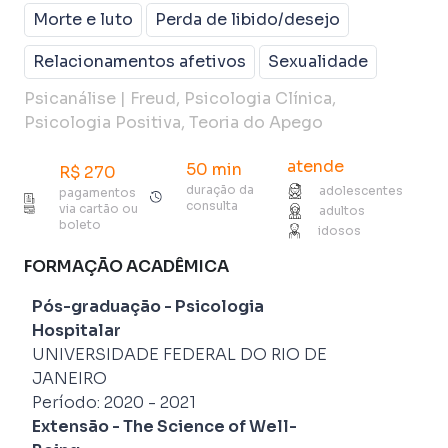
Morte e luto
Perda de libido/desejo
Relacionamentos afetivos
Sexualidade
Psicanálise | Freud, Psicologia Clínica,
Psicologia Positiva, Teoria do Apego
atende
50 min
R$
270
duração da
adolescentes
pagamentos
consulta
via cartão ou
adultos
boleto
idosos
FORMAÇÃO ACADÊMICA
Pós-graduação
-
Psicologia
Hospitalar
UNIVERSIDADE FEDERAL DO RIO DE
JANEIRO
Período:
2020
-
2021
Extensão
-
The Science of Well-