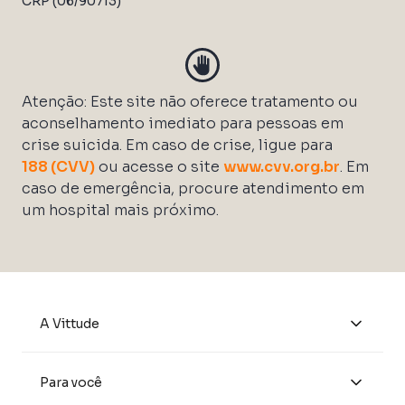
CRP (06/90713)
Atenção: Este site não oferece tratamento ou
aconselhamento imediato para pessoas em
crise suicida. Em caso de crise, ligue para
188 (CVV)
ou acesse o site
www.cvv.org.br
. Em
caso de emergência, procure atendimento em
um hospital mais próximo.
A Vittude
Quem Somos
Para você
Seja um Vittuder