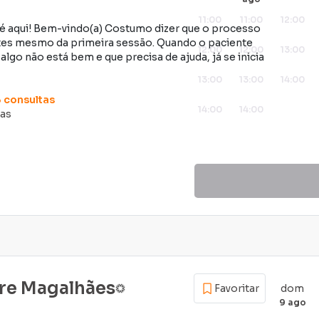
11:00
11:00
12:00
 aqui! Bem-vindo(a) Costumo dizer que o processo
antes mesmo da primeira sessão. Quando o paciente
12:00
12:00
13:00
lgo não está bem e que precisa de ajuda, já se inicia
13:00
13:00
14:00
3
consultas
14:00
14:00
das
ire Magalhães
dom
Favoritar
9 ago