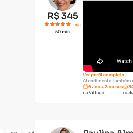
R$
345
(49)
50 min
Ver perfil completo
Atendimento também
6 anos, 3 meses
3
na Vittude
real