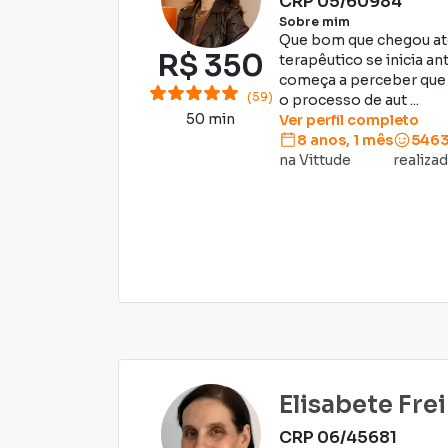
CRP
05/60984
Sobre mim
Que bom que chegou até
R$
350
terapêutico se inicia 
começa a perceber que a
(59)
o processo de aut ...
50 min
Ver perfil completo
8 anos, 1 mês
546
na Vittude
realiza
Elisabete Fre
CRP
06/45681