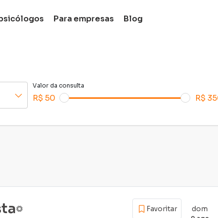
cê
psicólogos
Para empresas
Blog
Fi
Valor da consulta
R$ 50
R$ 3
sta
dom
Favoritar