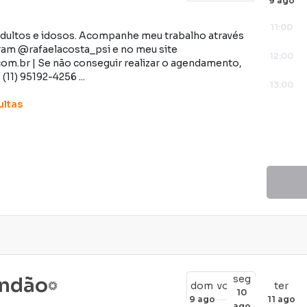
9 ago
11:00
dultos e idosos. Acompanhe meu trabalho através
gram @rafaelacosta_psi e no meu site
12:00
om.br | Se não conseguir realizar o agendamento,
1) 95192-4256 ...
13:00
ltas
seg
andão
dom
ter
Favoritar
10
9 ago
11 ago
ago