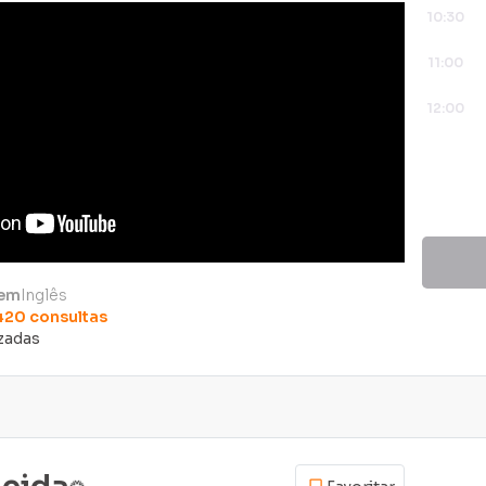
10:30
11:00
12:00
 em
Inglês
420
consultas
izadas