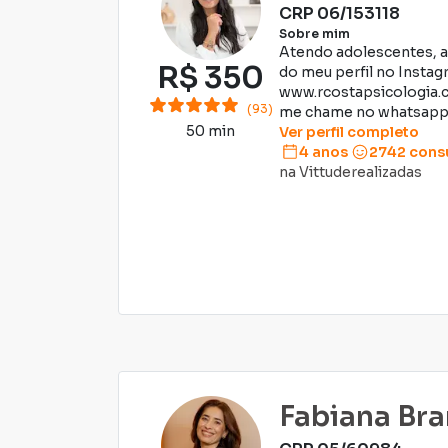
CRP
06/153118
Sobre mim
Atendo adolescentes, a
R$
350
do meu perfil no Insta
www.rcostapsicologia.c
(93)
me chame no whatsapp (1
50 min
Ver perfil completo
4 anos
2742
consu
na Vittude
realizadas
Fabiana Br