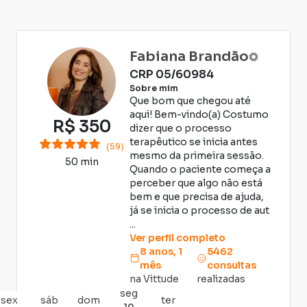
question
the
mark
down
key
arrow
Fabiana Brandão
to
key
CRP
05/60984
get
to
Sobre mim
the
interact
Que bom que chegou até
keyboard
with
aqui! Bem-vindo(a) Costumo
R$
350
shortcuts
dizer que o processo
the
for
terapêutico se inicia antes
calendar
(59)
mesmo da primeira sessão.
changing
and
50 min
Quando o paciente começa a
dates.
select
perceber que algo não está
a
bem e que precisa de ajuda,
já se inicia o processo de aut
date.
...
Press
Ver perfil completo
the
8 anos, 1
5462
question
mês
consultas
mark
na Vittude
realizadas
seg
key
sex
sáb
dom
ter
10