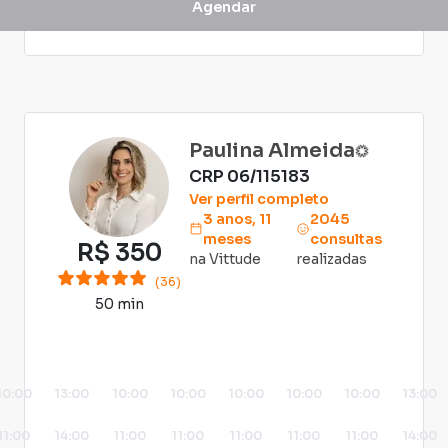
Agendar
Paulina Almeida
CRP
06/115183
Ver perfil completo
3 anos, 11
2045
meses
consultas
R$
350
na Vittude
realizadas
(36)
50 min
10:00
13:00
10:00
10:00
10:00
10:00
10:00
13:00
11:00
14:00
11:00
11:00
11:00
11:00
11:00
14:00