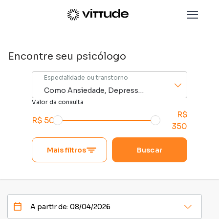
Paciente Vittude - Encontre o Psicólogo ideal para vo
A partir de:
Filtros
Press
the
Encontre seu psicólogo
down
arrow
Especialidade ou transtorno
key
to
Valor da consulta
interact
R$
R$ 50
with
350
the
calendar
Mais filtros
Buscar
and
select
a
date.
Press
the
Press