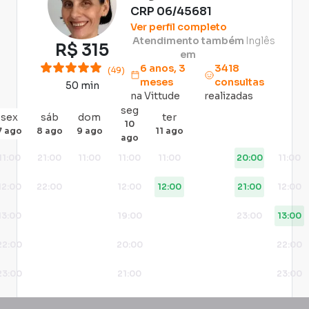
CRP
06/45681
Ver perfil completo
Atendimento também
Inglês
R$
315
em
6 anos, 3
3418
(49)
meses
consultas
50 min
na Vittude
realizadas
seg
sex
sáb
dom
ter
10
7 ago
8 ago
9 ago
11 ago
ago
11:00
21:00
11:00
11:00
11:00
20:00
11:00
12:00
22:00
12:00
12:00
21:00
12:00
13:00
19:00
23:00
13:00
22:00
20:00
22:00
23:00
21:00
23:00
22:00