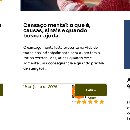
e
Cansaço mental: o que é,
causas, sinais e quando
buscar ajuda
O cansaço mental está presente na vida de
todos nós, principalmente para quem tem a
,
rotina corrida. Mas, afinal, quando ele é
somente uma consequência e quando precisa
de atenção?...
q
19 de julho de 2026
Tempo
Leia +
de
Vittude
leitura:
8
Autor
minutos
U
q
c
f