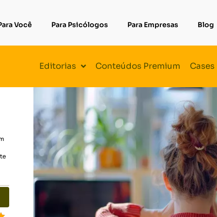
Para Você
Para Psicólogos
Para Empresas
Blog
Editorias
Conteúdos Premium
Cases
em
te