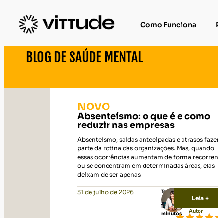
Como Funciona
BLOG DE SAÚDE MENTAL
NOVO
Absenteísmo: o que é e como
reduzir nas empresas
Absenteísmo, saídas antecipadas e atrasos faz
parte da rotina das organizações. Mas, quando
essas ocorrências aumentam de forma recorren
ou se concentram em determinadas áreas, elas
deixam de ser apenas
31 de julho de 2026
Tempo
Leia +
Tatiana
de
Pimenta
leitura:
13
Autor
minutos