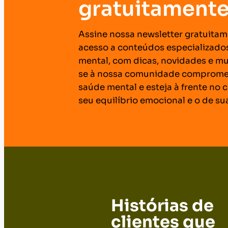
gratuitament
Assine nossa newsletter gratuitam
acesso a conteúdos especializado
mental, com dicas, novidades e mu
se à nossa comunidade comprome
saúde mental e esteja à frente no
seu equilíbrio emocional e o de s
Histórias de
clientes que