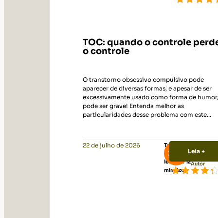
TOC: quando o controle perd
o controle
O transtorno obsessivo compulsivo pode
aparecer de diversas formas, e apesar de ser
excessivamente usado como forma de humor
pode ser grave! Entenda melhor as
particularidades desse problema com este...
22 de julho de 2026
Tempo
Leia +
de
Vittude
leitura:
12
Autor
minutos