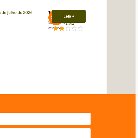
5 de julho de 2026
Tempo
Leia +
de
Vittude
leitura:
11
Autor
minutos