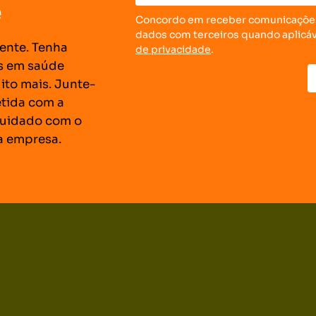
e
Concordo em receber comunicações
dados com terceiros quando aplicáve
ente. Tenha
de privacidade
.
s em saúde
ito mais. Junte-
tida com a
 cuidado com o
ua empresa.