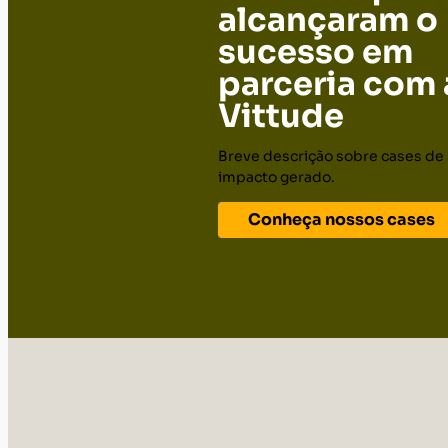
alcançaram o
sucesso em
parceria com 
Vittude
Breve descrição sobre cases de
impacto gerado.
Conheça nossos cases